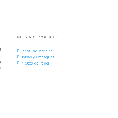
NUESTROS PRODUCTOS
a
Sacos Industriales

,
Bolsas y Empaques

s
Pliegos de Papel

r
l
n
l