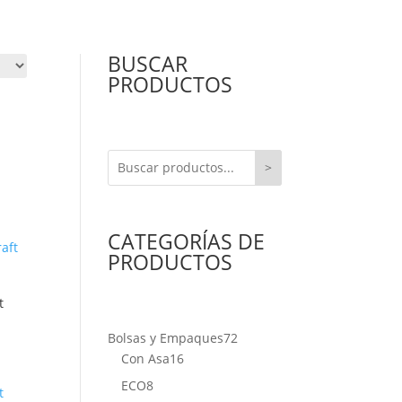
BUSCAR
PRODUCTOS
>
CATEGORÍAS DE
PRODUCTOS
t
72
Bolsas y Empaques
72
16
productos
Con Asa
16
productos
8
ECO
8