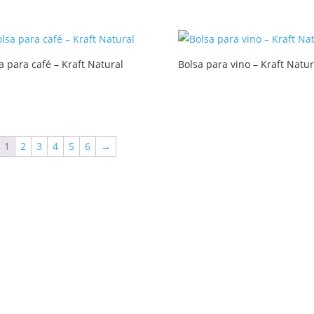
a para café – Kraft Natural
Bolsa para vino – Kraft Natur
1
2
3
4
5
6
→