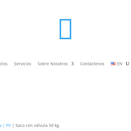

ctos
Servicios
Sobre Nosotros
Contáctenos
EN
a | PV
| Saco con válvula 50 kg.