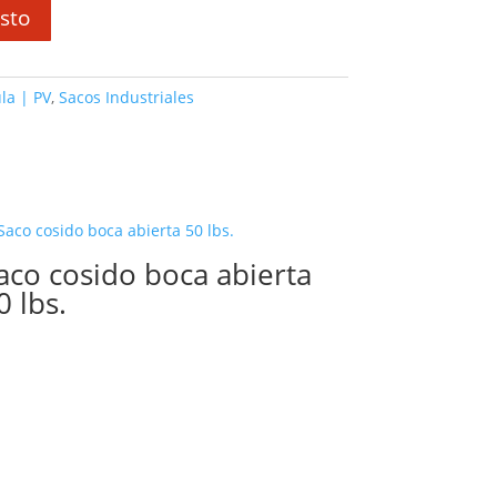
sto
la | PV
,
Sacos Industriales
aco cosido boca abierta
0 lbs.