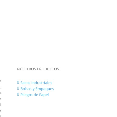
NUESTROS PRODUCTOS
a
Sacos Industriales

,
Bolsas y Empaques

s
Pliegos de Papel

r
l
n
l